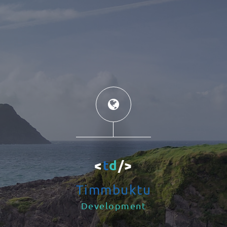
<
t
d
/>
Timmbuktu
Development